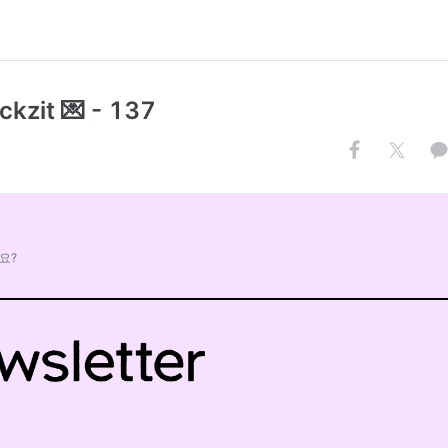
ckzit 💌 - 137
.
요?