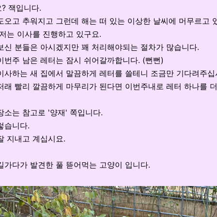
요
?
잭입니다
.
도오고 추워지고 그런데 해는 떠 있는 이상한 날씨에 머무르고
 저는 이사를 진행하고 있구요
.
보신 분들은 아시겠지만 꽤 처리해야되는 절차가 많습니다
.
이번주 남은 레터는 잠시 쉬어갈까합니다
. (
뻔뻔
)
이사하는 새 집에서 말끔하게 레터를 쓸테니 조금만 기다려주
저래 빨리 깔끔하게 마무리가 된다면 이번주내로 레터 하나를 
장소는 참고로
'
양재
'
쪽입니다
.
렇습니다
.
잘 지내고 계십시요
.
길가다가 발견한 풀 뜯어먹는 고양이 입니다.